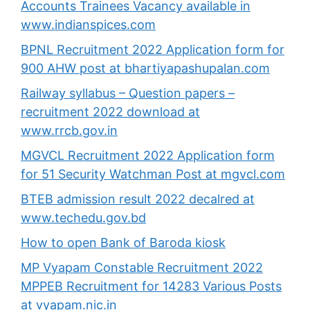
Accounts Trainees Vacancy available in
www.indianspices.com
BPNL Recruitment 2022 Application form for
900 AHW post at bhartiyapashupalan.com
Railway syllabus – Question papers –
recruitment 2022 download at
www.rrcb.gov.in
MGVCL Recruitment 2022 Application form
for 51 Security Watchman Post at mgvcl.com
BTEB admission result 2022 decalred at
www.techedu.gov.bd
How to open Bank of Baroda kiosk
MP Vyapam Constable Recruitment 2022
MPPEB Recruitment for 14283 Various Posts
at vyapam.nic.in