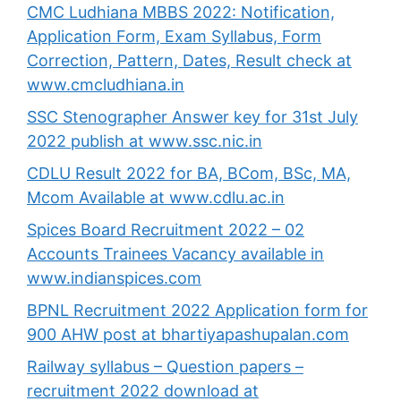
CMC Ludhiana MBBS 2022: Notification,
Application Form, Exam Syllabus, Form
Correction, Pattern, Dates, Result check at
www.cmcludhiana.in
SSC Stenographer Answer key for 31st July
2022 publish at www.ssc.nic.in
CDLU Result 2022 for BA, BCom, BSc, MA,
Mcom Available at www.cdlu.ac.in
Spices Board Recruitment 2022 – 02
Accounts Trainees Vacancy available in
www.indianspices.com
BPNL Recruitment 2022 Application form for
900 AHW post at bhartiyapashupalan.com
Railway syllabus – Question papers –
recruitment 2022 download at