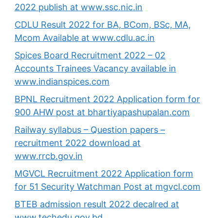
2022 publish at www.ssc.nic.in
CDLU Result 2022 for BA, BCom, BSc, MA,
Mcom Available at www.cdlu.ac.in
Spices Board Recruitment 2022 – 02
Accounts Trainees Vacancy available in
www.indianspices.com
BPNL Recruitment 2022 Application form for
900 AHW post at bhartiyapashupalan.com
Railway syllabus – Question papers –
recruitment 2022 download at
www.rrcb.gov.in
MGVCL Recruitment 2022 Application form
for 51 Security Watchman Post at mgvcl.com
BTEB admission result 2022 decalred at
www.techedu.gov.bd