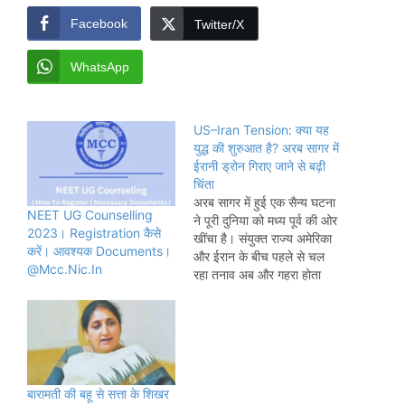
Facebook
Twitter/X
WhatsApp
US–Iran Tension: क्या यह
युद्ध की शुरुआत है? अरब सागर में
ईरानी ड्रोन गिराए जाने से बढ़ी
चिंता
अरब सागर में हुई एक सैन्य घटना
NEET UG Counselling
ने पूरी दुनिया को मध्य पूर्व की ओर
2023। Registration कैसे
खींचा है। संयुक्त राज्य अमेरिका
करें। आवश्यक Documents।
और ईरान के बीच पहले से चल
@Mcc.Nic.In
रहा तनाव अब और गहरा होता
दिखता है। अमेरिकी सेना ने कहा
कि उसने एक ईरानी ड्रोन को मार
गिराया, जो अमेरिकी युद्धपोत…
बारामती की बहू से सत्ता के शिखर