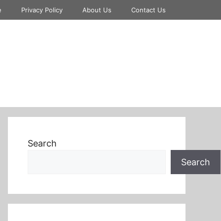
e
Privacy Policy
About Us
Contact Us
Search
Search