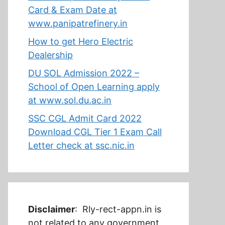
Card & Exam Date at
www.panipatrefinery.in
How to get Hero Electric
Dealership
DU SOL Admission 2022 –
School of Open Learning apply
at www.sol.du.ac.in
SSC CGL Admit Card 2022
Download CGL Tier 1 Exam Call
Letter check at ssc.nic.in
Disclaimer
: Rly-rect-appn.in is
not related to any government