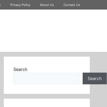
e
Privacy Policy
About Us
Contact Us
Search
Search