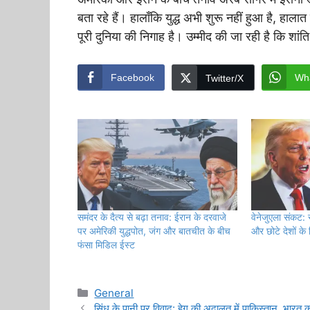
बता रहे हैं। हालाँकि युद्ध अभी शुरू नहीं हुआ है, हा
पूरी दुनिया की निगाह है। उम्मीद की जा रही है कि शांति 
Facebook
Wh
Twitter/X
समंदर के दैत्य से बढ़ा तनाव: ईरान के दरवाजे
वेनेजुएला संकट: 
पर अमेरिकी युद्धपोत, जंग और बातचीत के बीच
और छोटे देशों के
फंसा मिडिल ईस्ट
Categories
General
सिंधु के पानी पर विवाद: हेग की अदालत में पाकिस्तान, भारत क