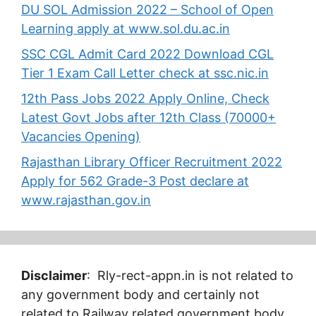
DU SOL Admission 2022 – School of Open
Learning apply at www.sol.du.ac.in
SSC CGL Admit Card 2022 Download CGL
Tier 1 Exam Call Letter check at ssc.nic.in
12th Pass Jobs 2022 Apply Online, Check
Latest Govt Jobs after 12th Class (70000+
Vacancies Opening)
Rajasthan Library Officer Recruitment 2022
Apply for 562 Grade-3 Post declare at
www.rajasthan.gov.in
Disclaimer
: Rly-rect-appn.in is not related to
any government body and certainly not
related to Railway related government body.