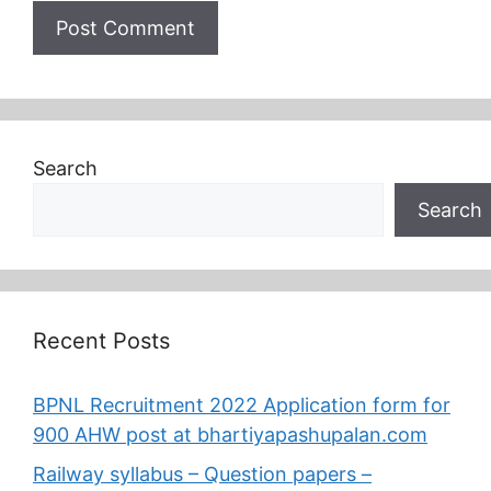
Search
Search
Recent Posts
BPNL Recruitment 2022 Application form for
900 AHW post at bhartiyapashupalan.com
Railway syllabus – Question papers –