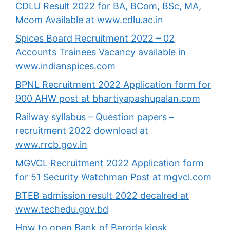
CDLU Result 2022 for BA, BCom, BSc, MA,
Mcom Available at www.cdlu.ac.in
Spices Board Recruitment 2022 – 02
Accounts Trainees Vacancy available in
www.indianspices.com
BPNL Recruitment 2022 Application form for
900 AHW post at bhartiyapashupalan.com
Railway syllabus – Question papers –
recruitment 2022 download at
www.rrcb.gov.in
MGVCL Recruitment 2022 Application form
for 51 Security Watchman Post at mgvcl.com
BTEB admission result 2022 decalred at
www.techedu.gov.bd
How to open Bank of Baroda kiosk