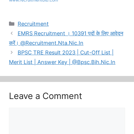
Categories
Recruitment
EMRS Recruitment । 10391 पदों के लिए आवेदन
करें। @Recruitment.Nta.Nic.In
BPSC TRE Result 2023 | Cut-Off List |
Merit List | Answer Key | @Bpsc.Bih.Nic.In
Leave a Comment
Comment