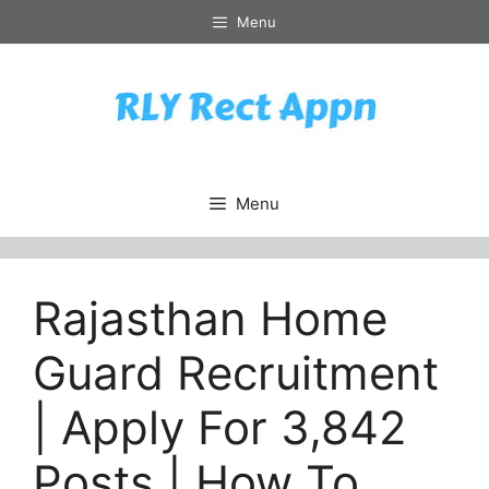
Skip
Menu
to
content
Menu
Rajasthan Home
Guard Recruitment
| Apply For 3,842
Posts | How To