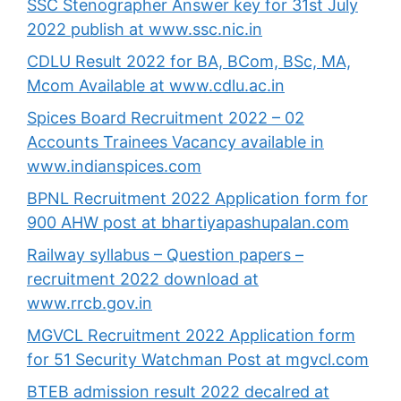
SSC Stenographer Answer key for 31st July
2022 publish at www.ssc.nic.in
CDLU Result 2022 for BA, BCom, BSc, MA,
Mcom Available at www.cdlu.ac.in
Spices Board Recruitment 2022 – 02
Accounts Trainees Vacancy available in
www.indianspices.com
BPNL Recruitment 2022 Application form for
900 AHW post at bhartiyapashupalan.com
Railway syllabus – Question papers –
recruitment 2022 download at
www.rrcb.gov.in
MGVCL Recruitment 2022 Application form
for 51 Security Watchman Post at mgvcl.com
BTEB admission result 2022 decalred at