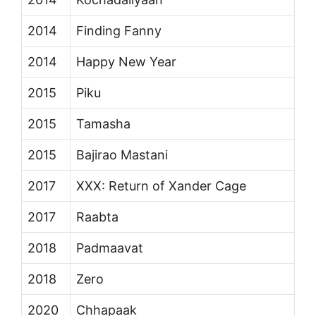
2014
Finding Fanny
2014
Happy New Year
2015
Piku
2015
Tamasha
2015
Bajirao Mastani
2017
XXX: Return of Xander Cage
2017
Raabta
2018
Padmaavat
2018
Zero
2020
Chhapaak