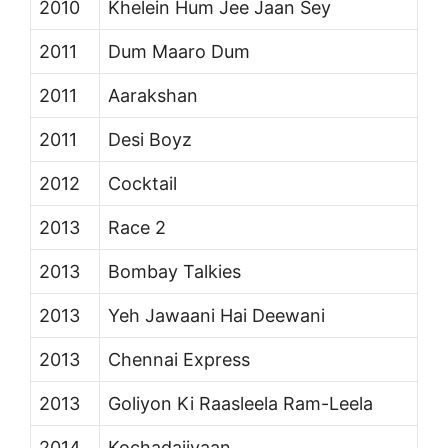
2010
Khelein Hum Jee Jaan Sey
2011
Dum Maaro Dum
2011
Aarakshan
2011
Desi Boyz
2012
Cocktail
2013
Race 2
2013
Bombay Talkies
2013
Yeh Jawaani Hai Deewani
2013
Chennai Express
2013
Goliyon Ki Raasleela Ram-Leela
2014
Kochadaiiyaan