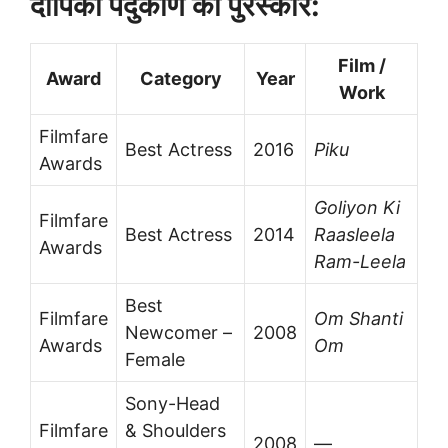
दीपिका पदुकोण को पुरस्कार:
Film /
Award
Category
Year
Work
Filmfare
Best Actress
2016
Piku
Awards
Goliyon Ki
Filmfare
Best Actress
2014
Raasleela
Awards
Ram-Leela
Best
Filmfare
Om Shanti
Newcomer –
2008
Awards
Om
Female
Sony-Head
Filmfare
& Shoulders
2008
—