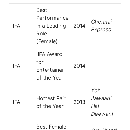
Best
Performance
Chennai
IIFA
in a Leading
2014
Express
Role
(Female)
IIFA Award
for
IIFA
2014
—
Entertainer
of the Year
Yeh
Hottest Pair
Jawaani
IIFA
2013
of the Year
Hai
Deewani
Best Female