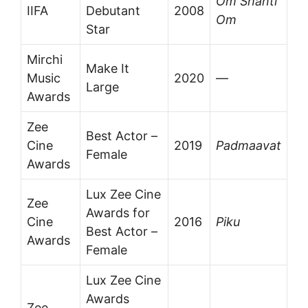
Om Shanti
IIFA
Debutant
2008
Om
Star
Mirchi
Make It
Music
2020
—
Large
Awards
Zee
Best Actor –
Cine
2019
Padmaavat
Female
Awards
Lux Zee Cine
Zee
Awards for
Cine
2016
Piku
Best Actor –
Awards
Female
Lux Zee Cine
Awards
Zee