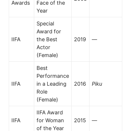
Awards
Face of the
Year
Special
Award for
IIFA
the Best
2019
—
Actor
(Female)
Best
Performance
IIFA
in a Leading
2016
Piku
Role
(Female)
IIFA Award
IIFA
for Woman
2015
—
of the Year