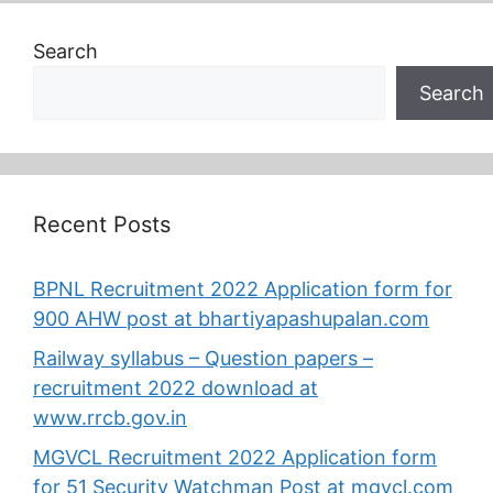
Search
Search
Recent Posts
BPNL Recruitment 2022 Application form for
900 AHW post at bhartiyapashupalan.com
Railway syllabus – Question papers –
recruitment 2022 download at
www.rrcb.gov.in
MGVCL Recruitment 2022 Application form
for 51 Security Watchman Post at mgvcl.com