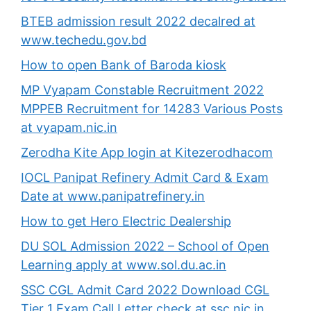
BTEB admission result 2022 decalred at
www.techedu.gov.bd
How to open Bank of Baroda kiosk
MP Vyapam Constable Recruitment 2022
MPPEB Recruitment for 14283 Various Posts
at vyapam.nic.in
Zerodha Kite App login at Kitezerodhacom
IOCL Panipat Refinery Admit Card & Exam
Date at www.panipatrefinery.in
How to get Hero Electric Dealership
DU SOL Admission 2022 – School of Open
Learning apply at www.sol.du.ac.in
SSC CGL Admit Card 2022 Download CGL
Tier 1 Exam Call Letter check at ssc.nic.in